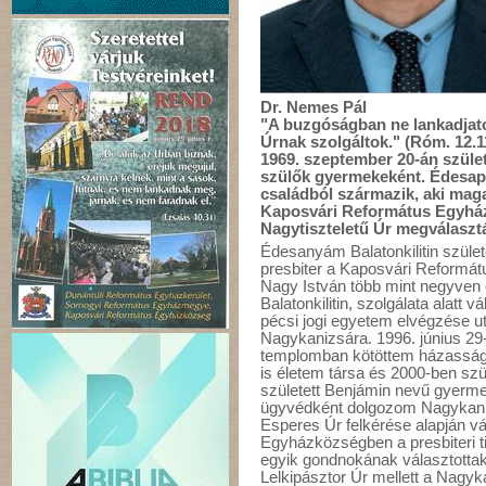
Dr. Nemes Pál
"A buzgóságban ne lankadjatok
Úrnak szolgáltok." (Róm. 12.1
1969. szeptember 20-án szül
szülők gyermekeként. Édesa
családból származik, aki maga i
Kaposvári Református Egyház
Nagytiszteletű Úr megválaszt
Édesanyám Balatonkilitin születe
presbiter a Kaposvári Reform
Nagy István több mint negyven é
Balatonkilitin, szolgálata alatt 
pécsi jogi egyetem elvégzése u
Nagykanizsára. 1996. június 29
templomban kötöttem házasságot
is életem társa és 2000-ben szü
született Benjámin nevű gyerm
ügyvédként dolgozom Nagykanizs
Esperes Úr felkérése alapján v
Egyházközségben a presbiteri ti
egyik gondnokának választottak.
Lelkipásztor Úr mellett a Nag