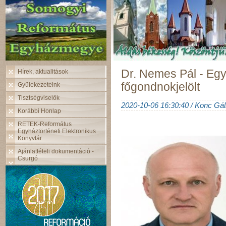
Dr. Nemes Pál - Egy
Hírek, aktualitások
főgondnokjelölt
Gyülekezeteink
Tisztségviselők
2020-10-06 16:30:40 / Konc Gál
Korábbi Honlap
RETEK-Református
Egyháztörténeti Elektronikus
Könyvtár
Ajánlattételi dokumentáció -
Csurgó