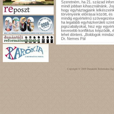
Szeretném, ha 21. század informa
minél jobban kihasználnánk. Jo
hogy egyháztagjaink lelkészein
törvényeink előírásai között, é
mindig egyértelmű szövegezése 
ha legalább egyházkerületi szi
jogszabályokat, hisz egy egyér
kevesebb konfliktus képződik, é
lehet dönteni. „Boldogok mindazo
Dr. Nemes Pál
Copyright © 2009 Dunántúli Református Egyh