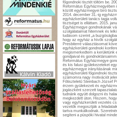
főgondnoki tisztét töltöm be. 
Református Egyházmegyében is 
között egyházmegyei bíró tisztsé
2014. december 31.-ig egyházm
egyházkerületi tanács tagja volt
tisztséget is elláttam. 2015. ja
Egyházmegye gondnokának vála
szolgálataimat hitemnek és lel
tudásom szerint „a buzgóságban
hogy az egyház a hívők szolgá
Presbiterré választásomat köve
egyházkerületi gondnoki konfe
megismerkedtem a kerületünk 
gondjaival és gondnoktársaimm
Református Egyházmegye gondn
és kis falusi gyülekezeteket egy
egyházmegye irányításának mi
egyházkerületi főgondnoki tiszts
számomra nagy motivációt jele
Főtiszteletű Steinbach József P
érzem gyülekezeti és egyházme
jogászként szerzett tapasztal
tudnánk együtt dolgozni és haladn
megkezdett úton. Hiszem, hog
vagy egyházkerületi vezetés cs
vezetők megosztják a feladataik
tartva munkálkodnak. Szeretné
segíteni a püspöki hivatal min