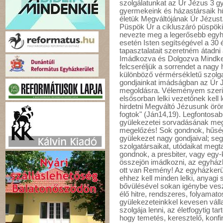
szolgálatunkat az Úr Jézus 3 g
gyermekeink és házastársaik h
életük Megváltójának Úr Jézust.
Püspök Úr a cikluszáró püspöki
nevezte meg a legerősebb eg
esetén Isten segítségével a 30
tapasztalatait szeretném átadni
Imádkozva és Dolgozva Mindket
felcseréljük a sorrendet a nagy h
különböző vérmérsékletű szolga
gondjainkat imádságban az Úr Jé
megoldásra. Véleményem szerint 
elsősorban lelki vezetőnek kell 
hirdetni Megváltó Jézusunk örömü
fogtok" (Ján14,19). Legfontosa
gyülekezetei sorvadásának megá
megelőzés! Sok gondnok, hűség
gyülekezet nagy gondjaival; seg
szolgatársaikat, utódaikat megtal
gondnok, a presbiter, vagy egy-
összejön imádkozni, az egyházkö
ott van Remény! Az egyházkerü
ehhez kell minden lelki, anyagi
bővülésével sokan igénybe vesz
élő hitre, rendszeres, folyamato
gyülekezeteinkkel kevesen váll
szolgája lenni, az életfogytig ta
hogy temetés, keresztelő, konf