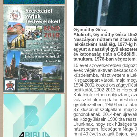
Gyimóthy Géza
Alulírott, Gyimóthy Géza 1952
Naszályon nőttem fel 2 testv
lelkészként haláláig, 1977-i
együtt a naszályi gyülekezetet
év katonaság után a Gödöllő
tanultam, 1976-ban végeztem.
15 évet szövetkezetben dolgoz
évek végén aktívan bekapcsolód
küzdelembe, részt vettem a Laki
Kisgazdapárt városi, majd megye
1994-2002 között országgyűlési
politikától, 2002-2013-ig Herce
Kutatóintézetben dolgoztam, az
választottak meg tatai presbite
gyülekezetben. 1990-ben a tata
3 cikluson át szolgáltam, maj
gondnokának, 2014-ben újravál
és Közgyűlésein 1990 óta részt
Urunknak, hogy sok hűséges tan
házasodtam, feleségem Nagy Ju
mint 40 évet szolgált Bajon, ny