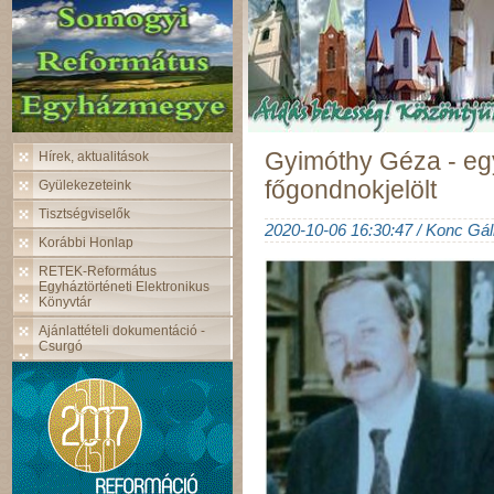
Gyimóthy Géza - eg
Hírek, aktualitások
főgondnokjelölt
Gyülekezeteink
Tisztségviselők
2020-10-06 16:30:47 / Konc Gál
Korábbi Honlap
RETEK-Református
Egyháztörténeti Elektronikus
Könyvtár
Ajánlattételi dokumentáció -
Csurgó