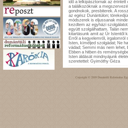
idő a lelkipásztornak az érinte
a találkozóknak a megszervezé
gondnokok, presbiterek. A rossz
az egész Dunántúlon; törekedjünk
módszerek is eljussanak minde
kezdtem az egyházi szolgálatot,
együtt szolgálhattam. Talán nem
kitartásunk amit az Úr Istentől 
Erről a kegyelemről, irgalomról
Isten, kíméljed szolgádat; Ne h
vádad; Semmi más nem lehet, bű
Ebben a hitben és reménységbe
Isten áldását mindnyájunk életé
szeretettel: Gyimóthy Géza
Copyright © 2009 Dunántúli Református Egyh